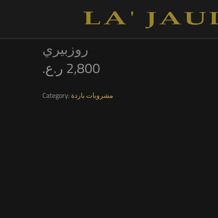
روزبيري
ر.ع.
2,800
Category:
مشروبات باردة