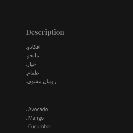
Description
.افكادو
.مانجو
.خيار
.طمام
.روبيان مشوي
. Avocado
. Mango
. Cucumber