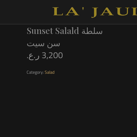
Sunset Salald سلطة
سن سيت
ر.ع.
3,200
Category:
Salad