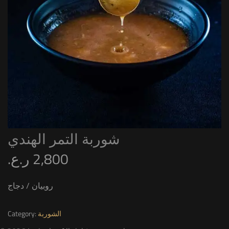
شوربة التمر الهندي
2,800
ر.ع.
روبيان / دجاج
الشوربة
Category: